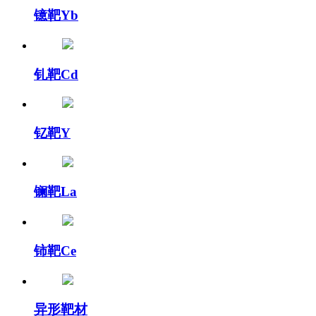
镱靶Yb
钆靶Cd
钇靶Y
镧靶La
铈靶Ce
异形靶材