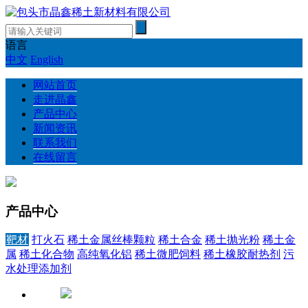
语言
中文
English
网站首页
走进晶鑫
产品中心
新闻资讯
联系我们
在线留言
产品中心
靶材
打火石
稀土金属丝棒颗粒
稀土合金
稀土抛光粉
稀土金
属
稀土化合物
高纯氧化铝
稀土微肥饲料
稀土橡胶耐热剂
污
水处理添加剂