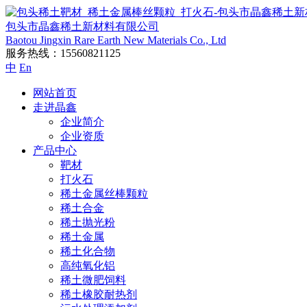
包头市晶鑫稀土新材料有限公司
Baotou Jingxin Rare Earth New Materials Co., Ltd
服务热线：
15560821125
中
En
网站首页
走进晶鑫
企业简介
企业资质
产品中心
靶材
打火石
稀土金属丝棒颗粒
稀土合金
稀土抛光粉
稀土金属
稀土化合物
高纯氧化铝
稀土微肥饲料
稀土橡胶耐热剂