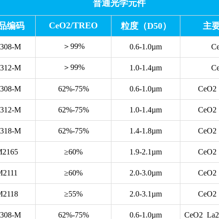
普通光学元件
CeO2/TREO
品编码
粒度（D50）
主
＞99%
1308-M
0.6-1.0µm
C
＞99%
1312-M
1.0-1.4µm
C
2308-M
62%-75%
0.6-1.0µm
CeO2
2312-M
62%-75%
1.0-1.4µm
CeO2
2318-M
62%-75%
1.4-1.8µm
CeO2
M2165
≥60%
1.9-2.1µm
CeO2
M2111
≥60%
2.0-3.0µm
CeO2
M2118
≥55%
2.0-3.1µm
CeO2
3308-M
62%-75%
0.6-1.0µm
CeO2 La2